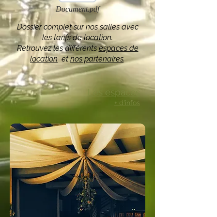
Document.pdf
Dossier complet sur nos salles avec
les tarifs de location.
Retrouvez les différents
espaces de
location
et
nos partenaires
.
Les espaces
+ d'infos